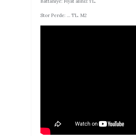
Battaniye: Fiyat alınız TL.
Stor Perde: … TL. M2