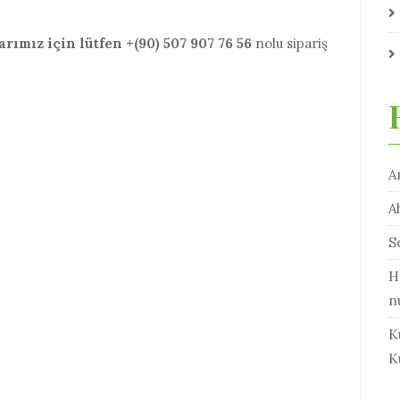
arımız için lütfen
+(90) 507 907 76 56
nolu sipariş
A
A
S
H
n
K
K