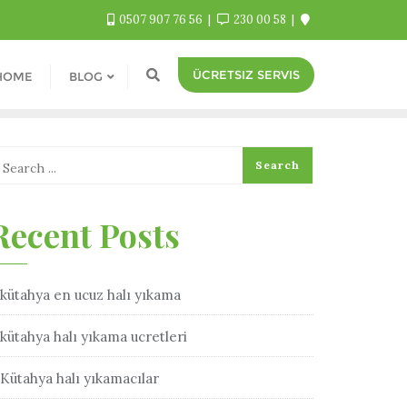
0507 907 76 56
230 00 58
ÜCRETSIZ SERVIS
HOME
BLOG
Recent Posts
kütahya en ucuz halı yıkama
kütahya halı yıkama ucretleri
Kütahya halı yıkamacılar