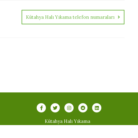
Kütahya Halı Yıkama telefon numaraları
Kütahya Halı Yıkama
sayarlı Halı Yıkama . All rights reserved.
Powered by
WordPr