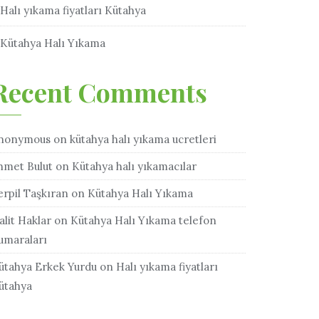
Halı yıkama fiyatları Kütahya
Kütahya Halı Yıkama
Recent Comments
nonymous
on
kütahya halı yıkama ucretleri
hmet Bulut
on
Kütahya halı yıkamacılar
erpil Taşkıran
on
Kütahya Halı Yıkama
alit Haklar
on
Kütahya Halı Yıkama telefon
umaraları
ütahya Erkek Yurdu
on
Halı yıkama fiyatları
ütahya